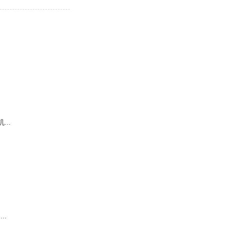
...
..