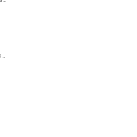
...
..