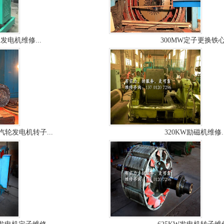
发电机维修...
300MW定子更换铁心.
W汽轮发电机转子...
320KW励磁机维修..